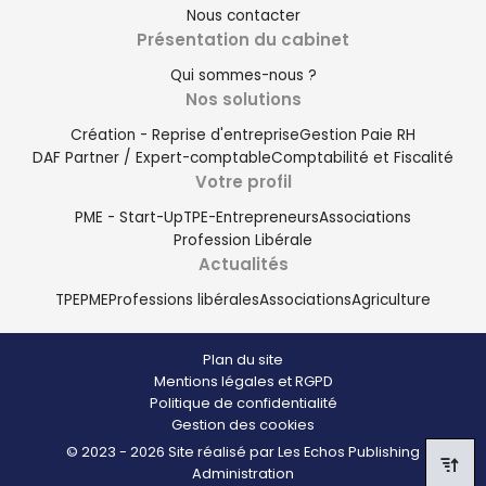
Nous contacter
Présentation du cabinet
Qui sommes-nous ?
Nos solutions
Création - Reprise d'entreprise
Gestion Paie RH
DAF Partner / Expert-comptable
Comptabilité et Fiscalité
Votre profil
PME - Start-Up
TPE-Entrepreneurs
Associations
Profession Libérale
Actualités
TPE
PME
Professions libérales
Associations
Agriculture
Plan du site
Mentions légales et RGPD
Politique de confidentialité
Gestion des cookies
© 2023 - 2026 Site réalisé par Les Echos Publishing
Administration